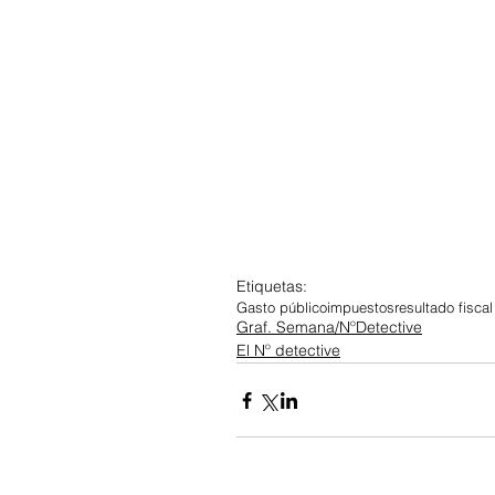
Etiquetas:
Gasto público
impuestos
resultado fiscal
Graf. Semana/NºDetective
El Nº detective