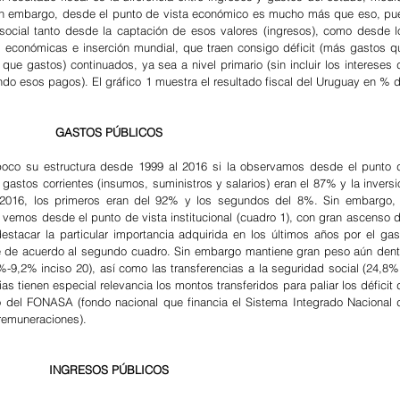
Sin embargo, desde el punto de vista económico es mucho más que eso, pue
social tanto desde la captación de esos valores (ingresos), como desde lo
s económicas e inserción mundial, que traen consigo déficit (más gastos qu
que gastos) continuados, ya sea a nivel primario (sin incluir los intereses d
ndo esos pagos). El gráfico 1 muestra el resultado fiscal del Uruguay en % de
GASTOS PÚBLICOS
poco su estructura desde 1999 al 2016 si la observamos desde el punto d
 gastos corrientes (insumos, suministros y salarios) eran el 87% y la inversió
2016, los primeros eran del 92% y los segundos del 8%. Sin embargo, e
emos desde el punto de vista institucional (cuadro 1), con gran ascenso de
stacar la particular importancia adquirida en los últimos años por el gast
ye de acuerdo al segundo cuadro. Sin embargo mantiene gran peso aún dentr
-9,2% inciso 20), así como las transferencias a la seguridad social (24,8% 
as tienen especial relevancia los montos transferidos para paliar los déficit d
omo del FONASA (fondo nacional que financia el Sistema Integrado Nacional d
 remuneraciones).
INGRESOS PÚBLICOS