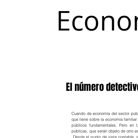
Econo
Inicio
Coyuntura y Distribución
El número detectiv
Cuando de economía del sector públic
que tiene sobre la economía familiar
públicos fundamentales. Pero en 
públicas, que serán objeto de otro e
 Desde el punto de vista contable, el resultado fiscal es la diferencia entre ingresos y gastos del estado, medida 