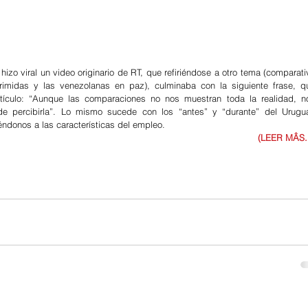
 hizo viral un video originario de RT, que refiriéndose a otro tema (comparativ
primidas y las venezolanas en paz), culminaba con la siguiente frase, qu
ículo: “Aunque las comparaciones no nos muestran toda la realidad, no
de percibirla”. Lo mismo sucede con los “antes” y “durante” del Urugua
iéndonos a las características del empleo. 
(LEER MÂS..