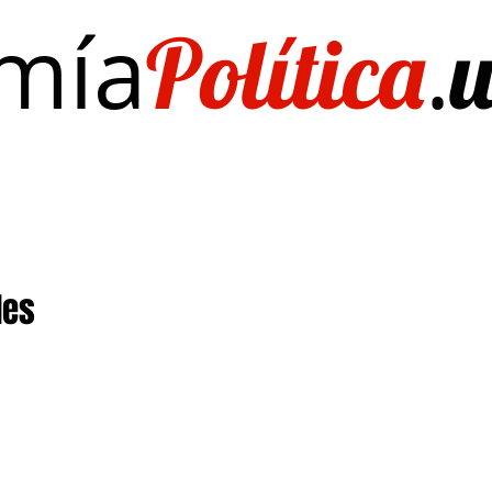
mía
.
Política
Investigación/publicaciones
Quién es Quién
EL Dato del Día
des