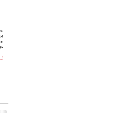
a 
e 
s 
y 
.)