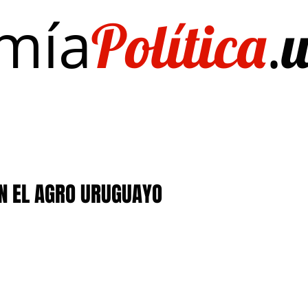
mía
.
Política
Investigación/publicaciones
Quién es Quién
EL Dato del Día
EN EL AGRO URUGUAYO