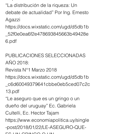
“La distribución de la riqueza: Un 
debate de actualidad” Por Ing. Ernesto 
Agazzi
https://docs.wixstatic.com/ugd/d5db1b
_52f0e0ea6f2e478693845663b49428e
6.pdf
PUBLICACIONES SELECCIONADAS 
AÑO 2018:
Revista N°1 Marzo 2018
https://docs.wixstatic.com/ugd/d5db1b
_c6d60049379641cbbe0eb5ced07c2c
13.pdf
“Le aseguro que es un gringo o un 
dueño del uruguay” Ec. Gabriela 
Cultelli, Ec. Hector Tajam
https://www.economiapolitica.uy/single
-post/2018/01/22/LE-ASEGURO-QUE-