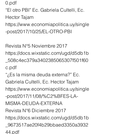
0.pdf
“El otro PBI” Ec. Gabriela Cultelli, Ec. 
Hector Tajam
https://www.economiapolitica.uy/single
-post/2017/10/25/EL-OTRO-PBI
Revista N°5 Noviembre 2017
https://docs.wixstatic.com/ugd/d5db1b
_508c4ec379a3402385065307f501f60
c.pdf
“¿Es la misma deuda externa?” Ec. 
Gabriela Cultelli, Ec. Hector Tajam
https://www.economiapolitica.uy/single
-post/2017/11/08/%C2%BFES-LA-
MISMA-DEUDA-EXTERNA
Revista N°6 Diciembre 2017
https://docs.wixstatic.com/ugd/d5db1b
_9673517ae20f4b29bbaed3350a3932
44.pdf