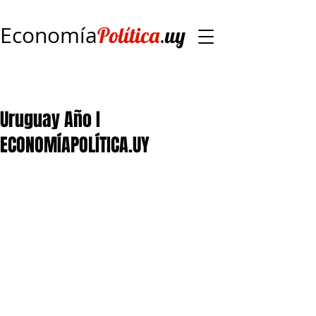
Economía
.
Política
uy
Uruguay Año I
ECONOMÍAPOLÍTICA.UY