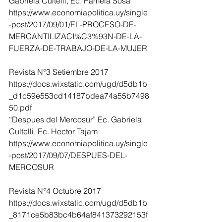
Gabriela Cultelli, Ec. Pamela Sosa
https://www.economiapolitica.uy/single
-post/2017/09/01/EL-PROCESO-DE-
MERCANTILIZACI%C3%93N-DE-LA-
FUERZA-DE-TRABAJO-DE-LA-MUJER
Revista N°3 Setiembre 2017
https://docs.wixstatic.com/ugd/d5db1b
_d1c59e553cd14187bdea74a55b7498
50.pdf
“Despues del Mercosur” Ec. Gabriela 
Cultelli, Ec. Hector Tajam
https://www.economiapolitica.uy/single
-post/2017/09/07/DESPUES-DEL-
MERCOSUR
Revista N°4 Octubre 2017
https://docs.wixstatic.com/ugd/d5db1b
_8171ce5b83bc4b64af841373292153f