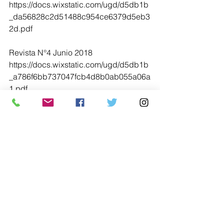
https://docs.wixstatic.com/ugd/d5db1b
_da56828c2d51488c954ce6379d5eb3
2d.pdf
Revista N°4 Junio 2018
https://docs.wixstatic.com/ugd/d5db1b
_a786f6bb737047fcb4d8b0ab055a06a
1.pdf
“Golpe de estado de 1973: 
neoliberalismo a sangre y fuego.” Ec. 
Gabriela Cultelli, Ec. Hector Tajam
https://www.economiapolitica.uy/single
-post/2018/06/27/GOLPE-DE-ESTADO-
DE-1973-NEOLIBERALISMO-A-
SANGRE-Y-FUEGO
Etiquetas:
distribución de la riqueza
Mercado de trabajo
Economía Política
capitalismo
reproducción
Biblioteca