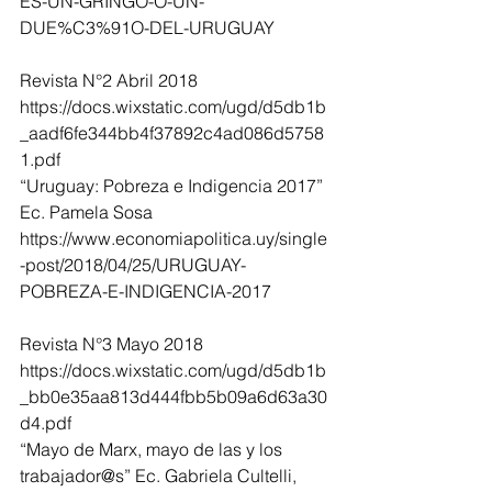
ES-UN-GRINGO-O-UN-
DUE%C3%91O-DEL-URUGUAY
Revista N°2 Abril 2018
https://docs.wixstatic.com/ugd/d5db1b
_aadf6fe344bb4f37892c4ad086d5758
1.pdf
“Uruguay: Pobreza e Indigencia 2017” 
Ec. Pamela Sosa
https://www.economiapolitica.uy/single
-post/2018/04/25/URUGUAY-
POBREZA-E-INDIGENCIA-2017
Revista N°3 Mayo 2018
https://docs.wixstatic.com/ugd/d5db1b
_bb0e35aa813d444fbb5b09a6d63a30
d4.pdf
“Mayo de Marx, mayo de las y los 
trabajador@s” Ec. Gabriela Cultelli,  