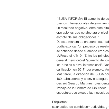
“ISUSA INFORMA: El aumento de costo
precios internacionales determinaro
un resultado negativo. Ante esta si
operaciones que no afectará el nivel
estricto de sus obligaciones.”
De esta manera se enteraron sus tra
podía explicar “un proceso de reestr
se entiende desde el ámbito empresa
UyPress el 4/4/19: “Entre los princi
general mencionó el "aumento del cos
los precios a nivel internacional". N
calificación en 2017, por ejemplo. A
Más tarde, la dirección de ISUSA con
100 trabajadores y el envío a seguro
declaró Gerardo Martínez, president
Trabajo de la Cámara de Diputados, 
estructura que excede las necesida
Etiquetas:
salarios
tipo de cambio
competitividad
gr