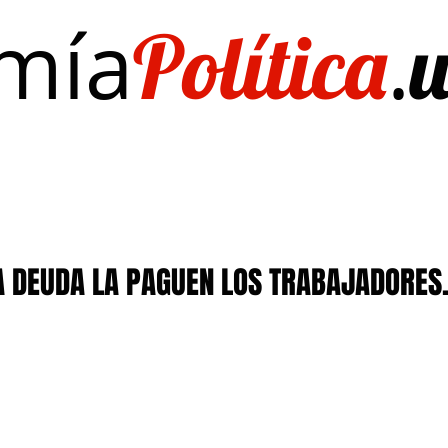
mía
.
Política
Investigación/publicaciones
Quién es Quién
EL Dato del Día
A DEUDA LA PAGUEN LOS TRABAJADORES