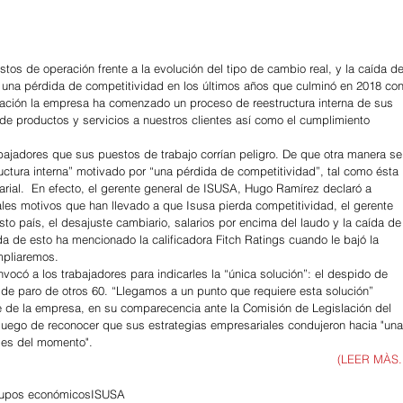
s de operación frente a la evolución del tipo de cambio real, y la caída de
n una pérdida de competitividad en los últimos años que culminó en 2018 con
tuación la empresa ha comenzado un proceso de reestructura interna de sus 
 de productos y servicios a nuestros clientes así como el cumplimiento 
bajadores que sus puestos de trabajo corrían peligro. De que otra manera se
uctura interna” motivado por “una pérdida de competitividad”, tal como ésta 
rial.  En efecto, el gerente general de ISUSA, Hugo Ramírez declaró a 
pales motivos que han llevado a que Isusa pierda competitividad, el gerente 
to país, el desajuste cambiario, salarios por encima del laudo y la caída de
ada de esto ha mencionado la calificadora Fitch Ratings cuando le bajó la 
mpliaremos.
vocó a los trabajadores para indicarles la “única solución”: el despido de 
 de paro de otros 60. “Llegamos a un punto que requiere esta solución” 
e de la empresa, en su comparecencia ante la Comisión de Legislación del 
luego de reconocer que sus estrategias empresariales condujeron hacia "una
des del momento".
(LEER MÀS..
upos económicos
ISUSA