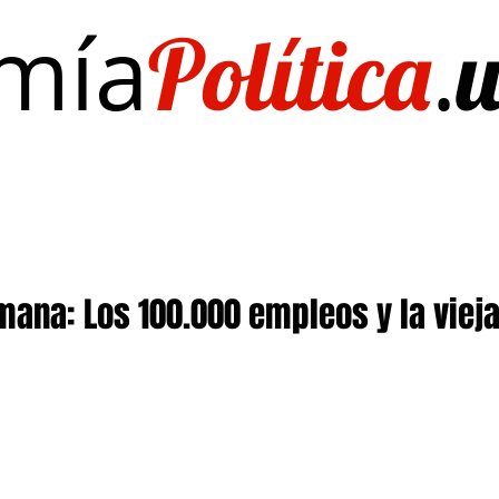
mía
.
Política
Investigación/publicaciones
Quién es Quién
EL Dato del Día
emana: Los 100.000 empleos y la viej