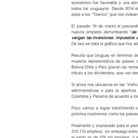
económico fue favorable y una atin
todos los uruguayos. Desde 2014 el
pese a los “Titanics” que nos rodean
El pasado 19 de marzo el precandid
nuevos empleos derrumbando “
l
as
vengan las inversiones: impuestos as
De eso se trata la gráfica que hoy a
Resulta que Uruguay en términos de p
muestra representativa de países 
Bolivia Chile y Perú gravan las ren
tributo a los dividendos, que van d
Si ahora nos ubicamos en las “inefica
administrativas o para la apertura
Colombia y Panamá de acuerdo a los
Poco vamos a lograr transfiriendo s
próxima mostremos como los países 
Finalmente y expresado para el perí
310.115 empleos; sin embargo entre 2
el saldo es de 276 mil empleos, o 