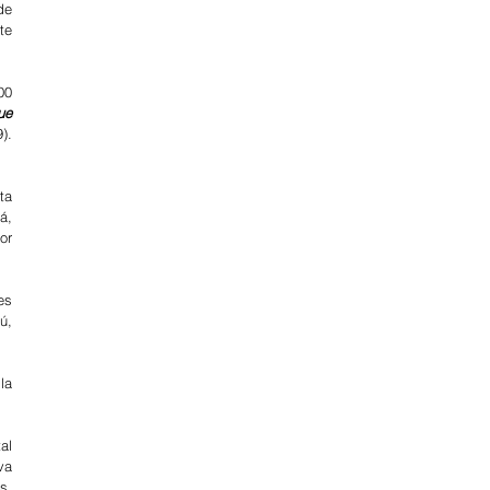
e 
e 
0 
e 
). 
a 
, 
r 
s 
, 
a 
l 
a 
, 