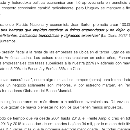
ada y heterodoxa política económica permitió aprovecharlo en beneficio d
 contexto económico cambió radicalmente, pero Uruguay se mantuvo a flot
.
ato del Partido Nacional y economista Juan Sartori prometió crear 100.00
 tres barreras que impiden reactivar el ánimo emprendedor y no dejan qu
fixiantes, ineficacias burocráticas y rigideces excesivas
”
 (La Diaria-20/3/19
djuntamos.
resión fiscal a la renta de las empresas se ubica en el tercer lugar de est
de América Latina. Los países que más crecieron en estos años, Panamá
tas empresariales con tasas superiores a la nuestra (25%) y además con mayo
esde el 5-20% de Panamá y Perú al 35% de Chile.
cias burocráticas”, ocurre algo similar. Los tiempos (horas) para formalidade
 de un negocio solamente son inferiores, y por estrecho margen, en Perú
 Indicadores Globales del Banco Mundial.
in ningún compromiso más dinero a hipotéticos inversionistas. Tal vez en l
que gozan de mayor bienestar no son los que tienen menos impuestos.
odo de tiempo que va desde 2004 hasta 2018, el Frente Amplio creó en tota
013 y 2018 la cantidad de empleados bajó en 34 mil, por lo que en definitiv
sea 2,7 veces más que la promesa electoral mencionada. De todas maneras