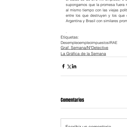
supongamos que la promesa fuera rea
al mismo tiempo con las viejas polí
entre los que destruyen y los que 
Argentina y Brasil con similares pr
.
Etiquetas:
Desempleo
empleo
impuestos
IRAE
Graf. Semana/NºDetective
La Gráfica de la Semana
Comentarios
Escribir un comentario...