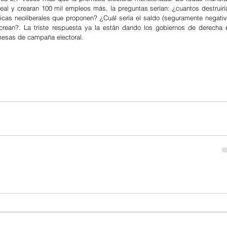
l y crearan 100 mil empleos más, la preguntas serían: ¿cuantos destruiría
ticas neoliberales que proponen? ¿Cuál sería el saldo (seguramente negativo
crean?. La triste respuesta ya la están dando los gobiernos de derecha e
omesas de campaña electoral.