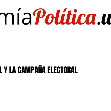
mía
.
Política
Investigación/publicaciones
Quién es Quién
EL Dato del Día
AL Y LA CAMPAÑA ELECTORAL