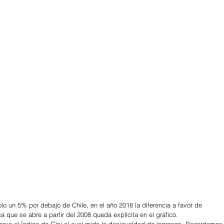
que se abre a partir del 2008 queda explícita en el gráfico.
erva el Índice de Gini el cual mide la desigualdad de ingresos. Recordemos