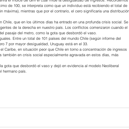
ximo de 100, se interpreta como que un individuo está recibiendo el total de 
n máxima), mientras que por el contrario, el cero significaría una distribució
hile, que en los últimos días ha entrado en una profunda crisis social. Se
rigentes de la derecha en nuestro país. Los conflictos comenzaron cuando el 
del pasaje del metro, como la gota que desbordó el vaso.
uales. Entre un total de 101 países del mundo Chile (según informe del 
ro 7 por mayor desigualdad, Uruguay está en el 33.
 el Caribe, en situación peor que Chile en torno a concentración de ingresos 
os también en crisis social especialmente agravada en estos días, más 
e la gota que desbordó el vaso y dejó en evidencia al modelo Neoliberal 
el hermano país.