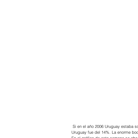
 Si en el año 2006 Uruguay estaba solo un 5% por debajo de Chile, en el año 2018 la diferencia a favor de 
Uruguay fue del 14%. La enorme boca 
En el gráfico de esta semana se obs