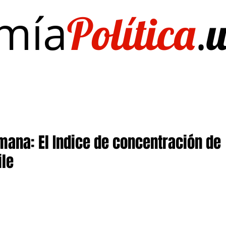
mía
.
Política
Investigación/publicaciones
Quién es Quién
EL Dato del Día
emana: El Indice de concentración de
ile