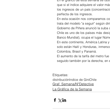
que si el índice adquiere el valor má
los ingresos de un país (concentració
perfecta de los ingresos. 
En esta ocasión nos comparamos con C
trata del modelo "a seguir" según di
Gobierno de Piñera anunció la suba 
Chile es uno de los países más desig
Banco Mundial), ocupa el lugar Núme
En este continente, América Latina y
solo están Haití y Honduras, inmers
Colombia, Brasil y Panamá. 
El aumento de la tarifa del metro fu
seguido también por la derecha, en 
Etiquetas:
distribución
Indice de Gini
Chile
Graf. Semana/NºDetective
La Gráfica de la Semana