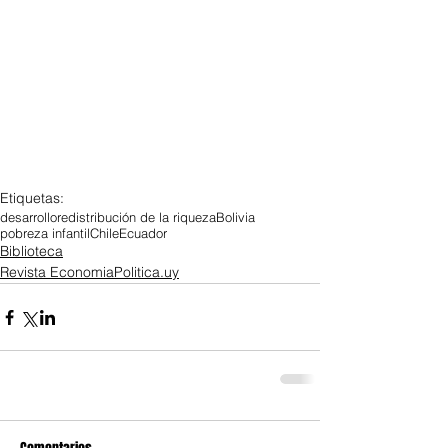
Etiquetas:
desarrollo
redistribución de la riqueza
Bolivia
pobreza infantil
Chile
Ecuador
Biblioteca
Revista EconomiaPolitica.uy