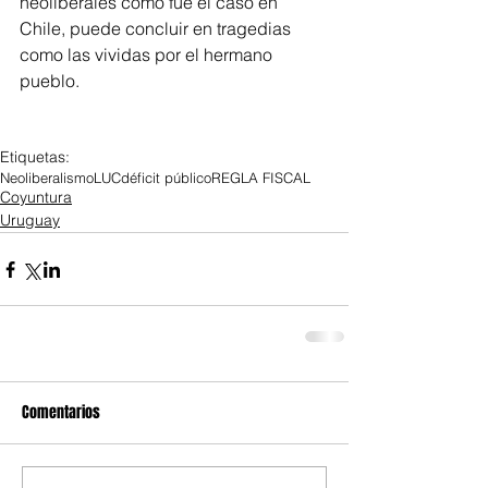
neoliberales como fue el caso en 
Chile, puede concluir en tragedias 
como las vividas por el hermano 
pueblo.
Etiquetas:
Neoliberalismo
LUC
déficit público
REGLA FISCAL
Coyuntura
Uruguay
Comentarios