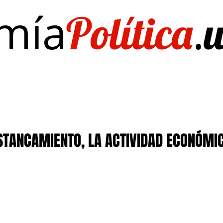
mía
.
Política
Investigación/publicaciones
Quién es Quién
EL Dato del Día
STANCAMIENTO, LA ACTIVIDAD ECONÓMI