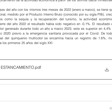
rtamiento de la actividad económica a partir de los últimos datos trimestrale
ses del año con los mismos tres meses de 2022 (enero a marzo), se tiene qu
onal, medido por el Producto Interno Bruto (conocido por su sigla PIB), creci
s como la sequía y la recuperación del turismo, la actividad económic
erre del año 2022 el resultado había sido negativo en -0,1%. El resultado e
lor generado durante todo un año a marzo 2023, este es superior en 4,4% a
o 2020 previo a la emergencia sanitaria provocada por el Covid. De toda
al del quinquenio multicolor se encamina hacia un registro de 1.6%, mu
 los primeros 25 años del siglo XXI.
 ESTANCAMIENTO
.pdf