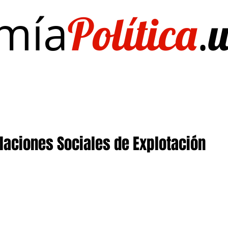
mía
.
Política
Investigación/publicaciones
Quién es Quién
EL Dato del Día
elaciones Sociales de Explotación