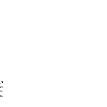
(*)
n 
a 
a 