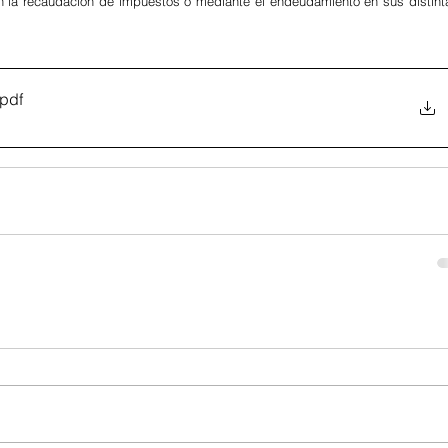
on la recaudación de impuestos o mediante el endeudamiento en sus distinta
.pdf