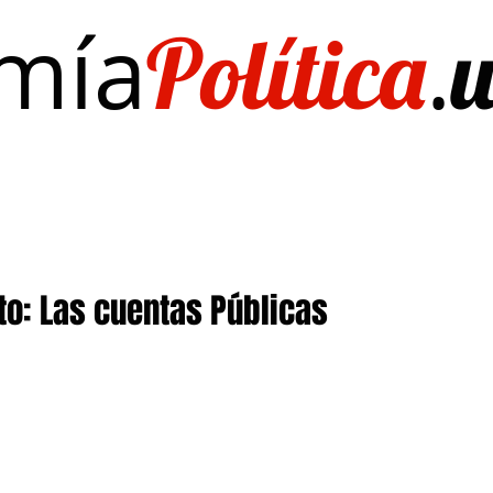
mía
.
Política
Investigación/publicaciones
Quién es Quién
EL Dato del Día
to: Las cuentas Públicas