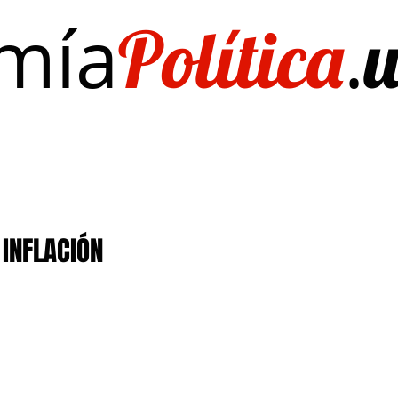
mía
.
Política
Investigación/publicaciones
Quién es Quién
EL Dato del Día
 INFLACIÓN