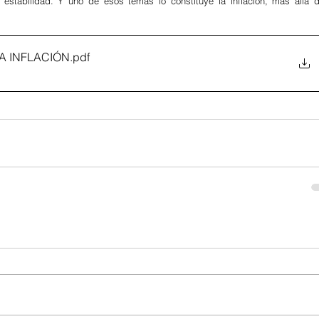
 estabilidad. Y uno de esos temas lo constituye la inflación, más allá de
LA INFLACIÓN
.pdf