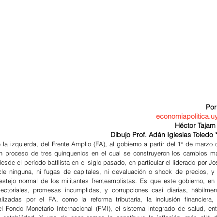
                                                                                                     Por
economiapolitica.u
Héctor Tajam 
Dibujo Prof. Adán Iglesias Toledo *
 la izquierda, del Frente Amplio (FA), al gobierno a partir del 1° de marzo d
un proceso de tres quinquenios en el cual se construyeron los cambios má
de el período batllista en el siglo pasado, en particular el liderado por Jos
e ninguna, ni fugas de capitales, ni devaluación o shock de precios, y l
festejo normal de los militantes frenteamplistas. Es que este gobierno, en e
ctoriales, promesas incumplidas, y corrupciones casi diarias, hábilment
lizadas por el FA, como la reforma tributaria, la inclusión financiera, e
l Fondo Monetario Internacional (FMI), el sistema integrado de salud, entr