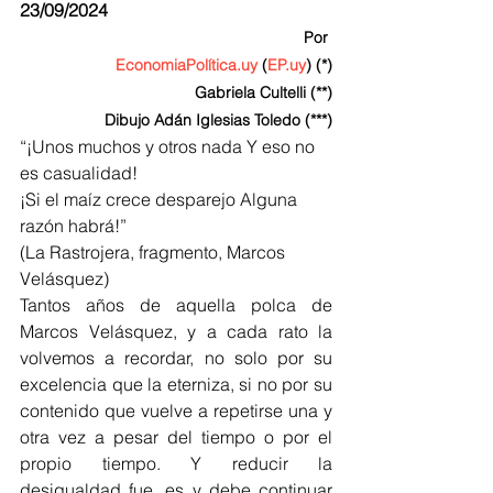
23/09/2024                                                   
  Por 
EconomiaPolítica.uy
 (
EP.uy
) (*)
Gabriela Cultelli (**)
Dibujo Adán Iglesias Toledo (***)
“¡Unos muchos y otros nada Y eso no 
es casualidad!
¡Si el maíz crece desparejo Alguna 
razón habrá!”
(La Rastrojera, fragmento, Marcos 
Velásquez)
Tantos años de aquella polca de 
Marcos Velásquez, y a cada rato la 
volvemos a recordar, no solo por su 
excelencia que la eterniza, si no por su 
contenido que vuelve a repetirse una y 
otra vez a pesar del tiempo o por el 
propio tiempo. Y reducir la 
desigualdad fue, es y debe continuar 