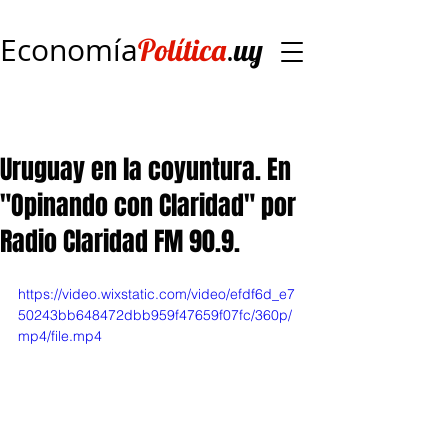
Economía
.
Política
uy
Uruguay en la coyuntura. En
"Opinando con Claridad" por
Radio Claridad FM 90.9.
https://video.wixstatic.com/video/efdf6d_e7
50243bb648472dbb959f47659f07fc/360p/
mp4/file.mp4