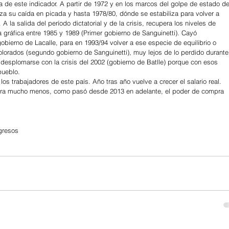
 de este indicador. A partir de 1972 y en los marcos del golpe de estado de
nza su caída en picada y hasta 1978/80, dónde se estabiliza para volver a 
 la salida del período dictatorial y de la crisis, recupera los niveles de 
 gráfica entre 1985 y 1989 (Primer gobierno de Sanguinetti). Cayó 
gobierno de Lacalle, para en 1993/94 volver a ese especie de equilibrio o 
olorados (segundo gobierno de Sanguinetti), muy lejos de lo perdido durante
a desplomarse con la crisis del 2002 (gobierno de Batlle) porque con esos 
pueblo.
los trabajadores de este país. Año tras año vuelve a crecer el salario real. 
iera mucho menos, como pasó desde 2013 en adelante, el poder de compra 
ngresos