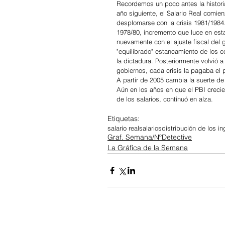
Recordemos un poco antes la historia
año siguiente, el Salario Real comie
desplomarse con la crisis 1981/1984. A
1978/80, incremento que luce en esta
nuevamente con el ajuste fiscal del 
"equilibrado" estancamiento de los c
la dictadura. Posteriormente volvió 
gobiernos, cada crisis la pagaba el 
A partir de 2005 cambia la suerte de 
Aún en los años en que el PBI crec
de los salarios, continuó en alza.
Etiquetas:
salario real
salarios
distribución de los i
Graf. Semana/NºDetective
La Gráfica de la Semana