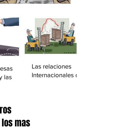
Las relaciones
esas
Internacionales de
y las
América Latina
ciones
20)
tros
é los mas