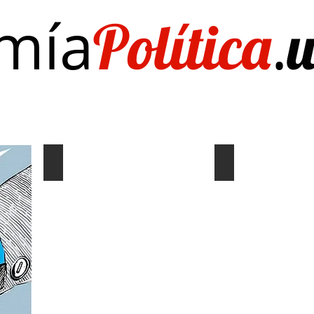
mía
.
Política
Investigación/publicaciones
Quién es Quién
EL Dato del Día
Coyuntura y distribución
Gráf. Semana/Nº
Describe
Describe
tu
tu
imagen
imagen