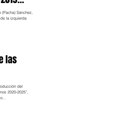
 a
o (Pacha) Sánchez,
de la izquierda
e las
troducción del
nos 2020-2025”,
o...