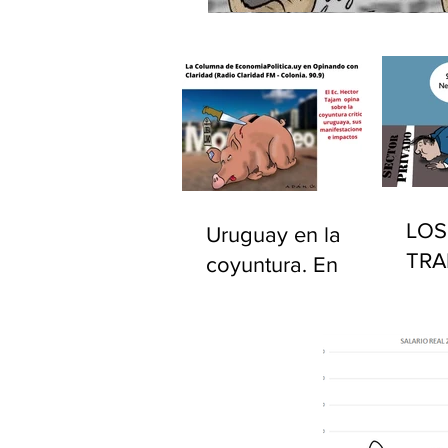
LOS
Uruguay en la
TRA
coyuntura. En
PÚB
"Opinando con
EST
Claridad" por
UR
Radio Claridad FM
90.9.