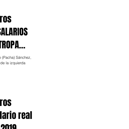
tros
SALARIOS
 TROPA
o (Pacha) Sánchez,
de la izquierda
tros
lario real
-2019