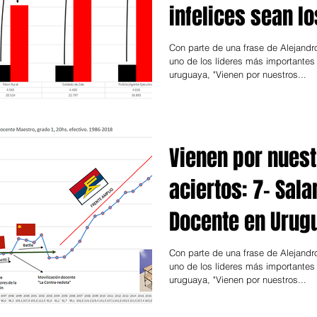
infelices sean l
privilegiados". S
Con parte de una frase de Alejandr
uno de los líderes más importantes 
uruguaya, "Vienen por nuestros...
Vienen por nues
aciertos: 7- Sala
Docente en Urug
2018
Con parte de una frase de Alejandr
uno de los líderes más importantes 
uruguaya, "Vienen por nuestros...