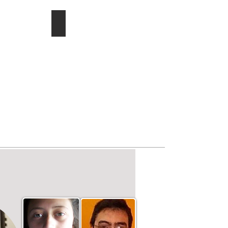
ducac.
Investigación/publicaciones
Describe
tu
imagen