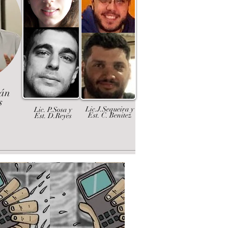
dán
s
Lic.J.Sequeira y
Lic. P.Sosa y
Est. C. Benitez
Est. D.Reyes