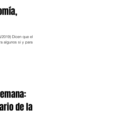
omía,
/2019) Dicen que el
a algunos si y para
 Semana:
ario de la