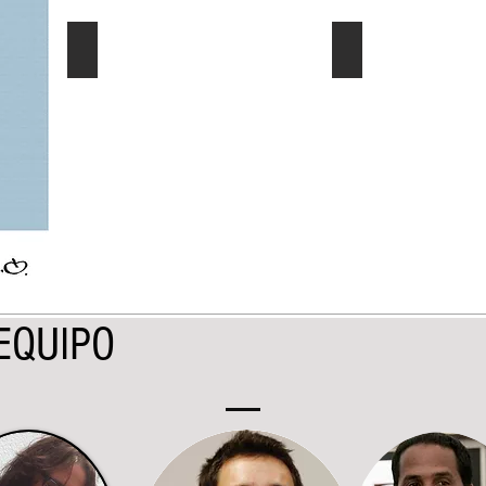
El Dato al Día
Ec. Género/Ec. E
Describe
Describe
tu
tu
imagen
imagen
EQUIPO