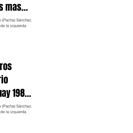
os mas
alar
o (Pacha) Sánchez,
de la izquierda
tros
rio
uay 1986-
o (Pacha) Sánchez,
de la izquierda