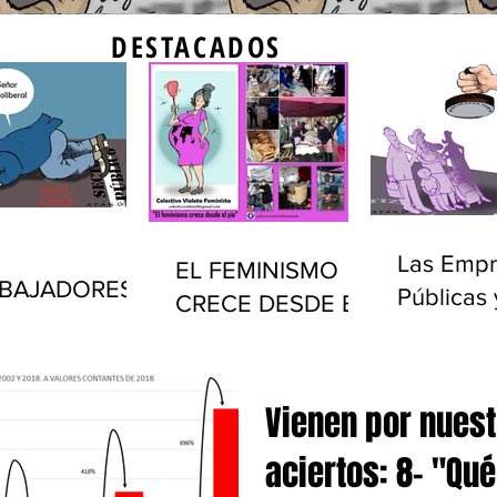
DESTACADOS
Las Empr
EL FEMINISMO
BAJADORES
Públicas 
CRECE DESDE EL
LICOS Y EL
privatiza
PIE
ADO EN
(1990-20
UGUAY
Vienen por nues
aciertos: 8- "Qu