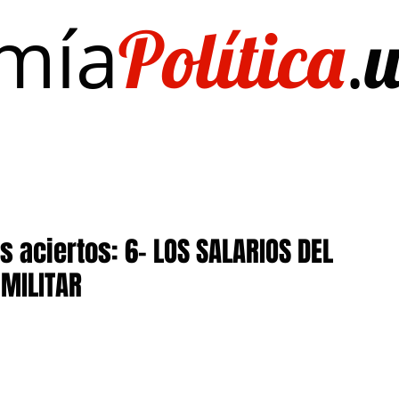
mía
.
Política
Investigación/publicaciones
Quién es Quién
EL Dato del Día
s aciertos: 6- LOS SALARIOS DEL
 MILITAR