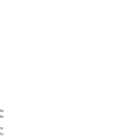
a 
e 
s 
o 