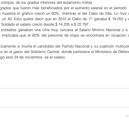
e compra, de los grados inferiores del estamento militar.
grados que fueron más beneficiados por el aumento salarial en el período. E
e muestra el gràfico creció un 60%, mientras el del Cabo de 2da. Lo hizo u
. un 40. Esto quiere decir que en 2010 el Cabo de 1ª- ganaba $ 19.252 y e
 Soldado el salario creció desde $ 14.235 a $ 22.797.
soldados ganaban una cifra muy cercana al Salario Mínimo Nacional y a l
implicaba que el 60% del personal de tropa se encontrara en situación d
amente si triunfa el candidato del Partido Nacional y su coalición multicolor
te en el gasto del Gobierno Central, donde pertenece el Ministerio de Defens
ego este 24 de noviembre, es el salario.