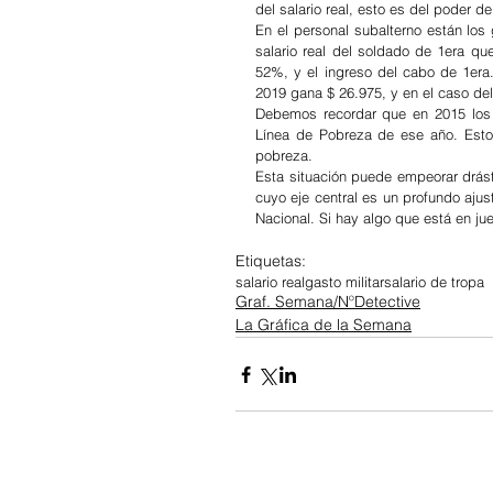
del salario real, esto es del poder d
En el personal subalterno están los 
salario real del soldado de 1era qu
52%, y el ingreso del cabo de 1era
2019 gana $ 26.975, y en el caso del
Debemos recordar que en 2015 los 
Línea de Pobreza de ese año. Esto 
pobreza.
Esta situación puede empeorar drástic
cuyo eje central es un profundo ajus
Nacional. Si hay algo que está en ju
Etiquetas:
salario real
gasto militar
salario de tropa
Graf. Semana/NºDetective
La Gráfica de la Semana