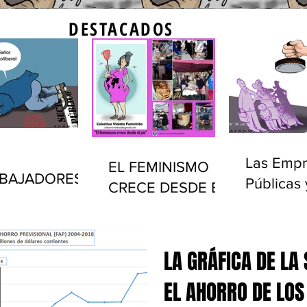
DESTACADOS
Las Empr
EL FEMINISMO
BAJADORES
Públicas 
CRECE DESDE EL
LICOS Y EL
privatiza
PIE
ADO EN
(1990-20
UGUAY
LA GRÁFICA DE LA
EL AHORRO DE LOS