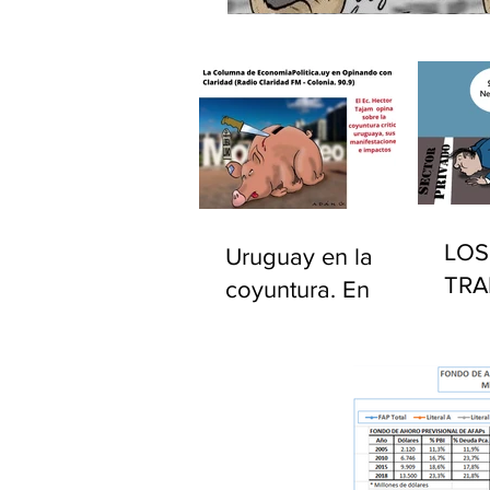
LOS
Uruguay en la
TRA
coyuntura. En
PÚB
"Opinando con
EST
Claridad" por
UR
Radio Claridad FM
90.9.