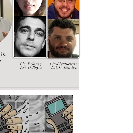
dán
s
Lic.J.Sequeira y
Lic. P.Sosa y
Est. C. Benitez
Est. D.Reyes