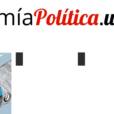
mía
.
Política
Investigación/publicaciones
Quién es Quién
EL Dato del Día
Coyuntura y distribución
Gráf. Semana/Nº
Describe
Describe
tu
tu
imagen
imagen