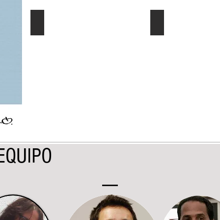
El Dato al Día
Ec. Género/Ec. E
Describe
Describe
tu
tu
imagen
imagen
EQUIPO