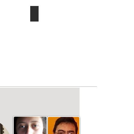
ducac.
Investigación/publicaciones
Describe
tu
imagen