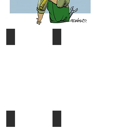
Coyuntura y distribución
Gráf. Semana/Nºdetective
Describe
Describe
tu
tu
imagen
imagen
¿Quien es quien?
El Dato al Día
Describe
Describe
tu
tu
imagen
imagen