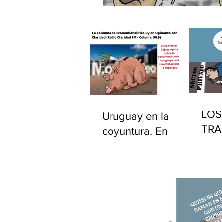
LOS
Uruguay en la
TRA
coyuntura. En
PÚB
"Opinando con
EST
Claridad" por
UR
Radio Claridad FM
90.9.