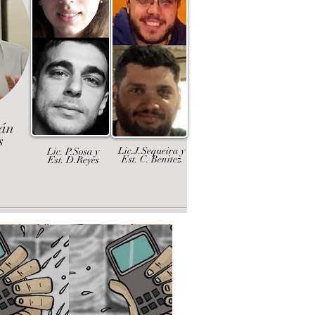
dán
s
Lic.J.Sequeira y
Lic. P.Sosa y
Est. C. Benitez
Est. D.Reyes