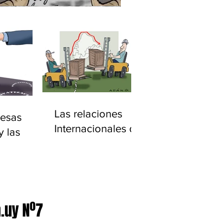
Las relaciones
esas
Internacionales de
y las
América Latina
ciones
20)
.uy Nº7