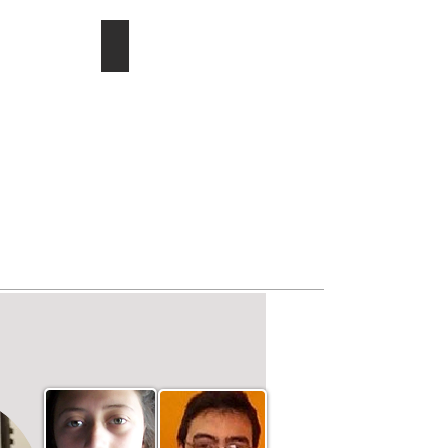
ducac.
Investigación/publicaciones
Describe
tu
imagen