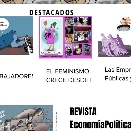
DESTACADOS
Las Empr
EL FEMINISMO
BAJADORES
Públicas 
CRECE DESDE EL
LICOS Y EL
privatiza
PIE
ADO EN
(1990-20
UGUAY
REVISTA
EconomíaPolítica