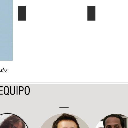
El Dato al Día
Ec. Género/Ec. E
Describe
Describe
tu
tu
imagen
imagen
EQUIPO