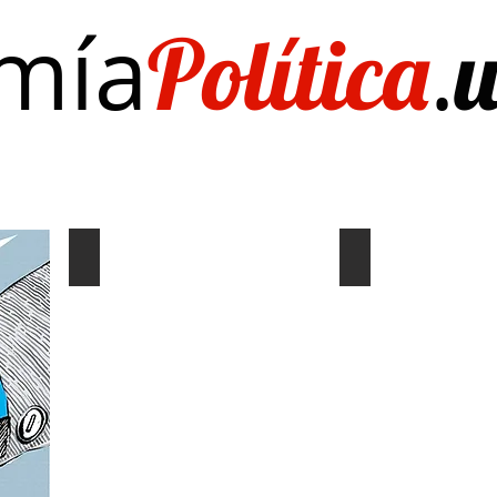
mía
.
Política
Investigación/publicaciones
Quién es Quién
EL Dato del Día
Coyuntura y distribución
Gráf. Semana/Nº
Describe
Describe
tu
tu
imagen
imagen