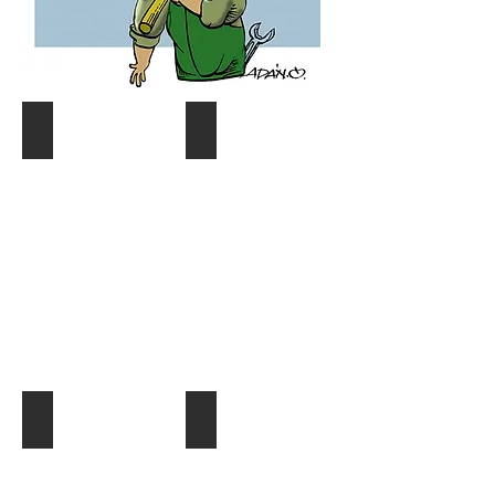
Coyuntura y distribución
Gráf. Semana/Nºdetective
Describe
Describe
tu
tu
imagen
imagen
¿Quien es quien?
El Dato al Día
Describe
Describe
tu
tu
imagen
imagen