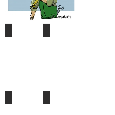
Coyuntura y distribución
Gráf. Semana/Nºdetective
Describe
Describe
tu
tu
imagen
imagen
¿Quien es quien?
El Dato al Día
Describe
Describe
tu
tu
imagen
imagen