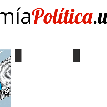
mía
.
Política
Investigación/publicaciones
Quién es Quién
EL Dato del Día
Coyuntura y distribución
Gráf. Semana/Nº
Describe
Describe
tu
tu
imagen
imagen