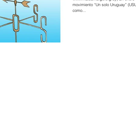
movimiento “Un solo Uruguay” (USU
como...