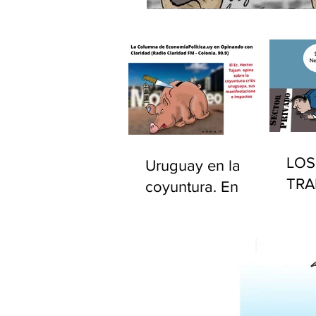
LOS
Uruguay en la
TRA
coyuntura. En
PÚB
"Opinando con
EST
Claridad" por
UR
Radio Claridad FM
90.9.