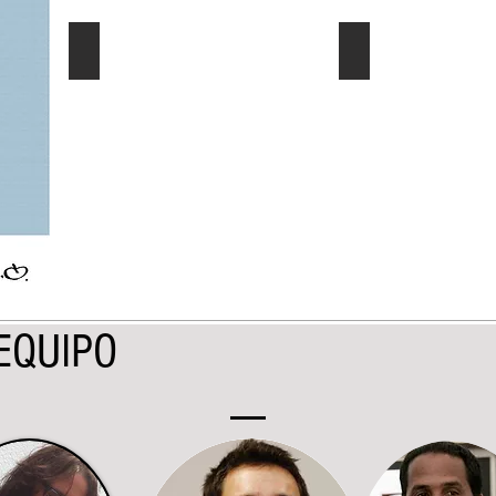
El Dato al Día
Ec. Género/Ec. E
Describe
Describe
tu
tu
imagen
imagen
EQUIPO