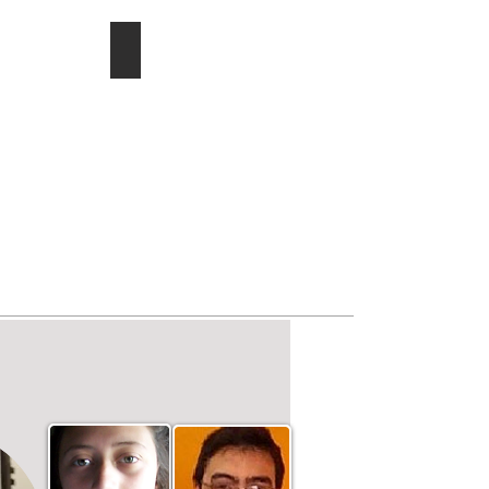
ducac.
Investigación/publicaciones
Describe
tu
imagen