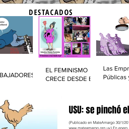
DESTACADOS
Las Empr
EL FEMINISMO
BAJADORES
Públicas 
CRECE DESDE EL
LICOS Y EL
privatiza
PIE
ADO EN
(1990-20
UGUAY
USU: se pinchó e
(Publicado en MateAmargo 30/1/20
www.mateamargo.org.uy) En enero 