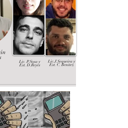
dán
s
Lic.J.Sequeira y
Lic. P.Sosa y
Est. C. Benitez
Est. D.Reyes