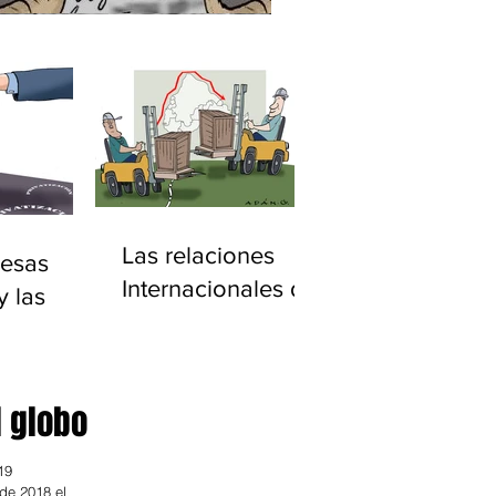
Las relaciones
esas
Internacionales de
y las
América Latina
ciones
20)
l globo
19
de 2018 el