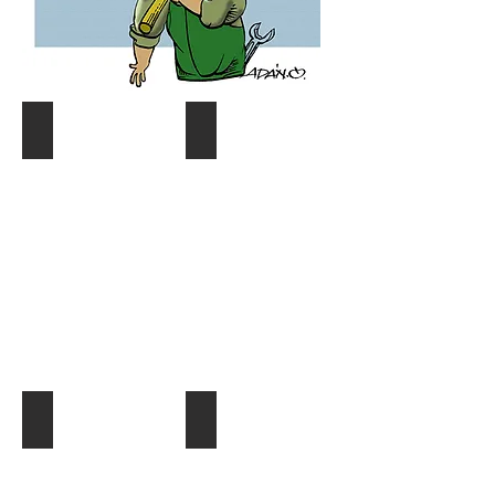
Coyuntura y distribución
Gráf. Semana/Nºdetective
Describe
Describe
tu
tu
imagen
imagen
¿Quien es quien?
El Dato al Día
Describe
Describe
tu
tu
imagen
imagen