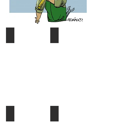
Coyuntura y distribución
Gráf. Semana/Nºdetective
Describe
Describe
tu
tu
imagen
imagen
¿Quien es quien?
El Dato al Día
Describe
Describe
tu
tu
imagen
imagen