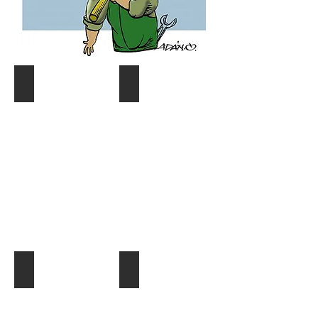
Coyuntura y distribución
Gráf. Semana/Nºdetective
Describe
Describe
tu
tu
imagen
imagen
¿Quien es quien?
El Dato al Día
Describe
Describe
tu
tu
imagen
imagen