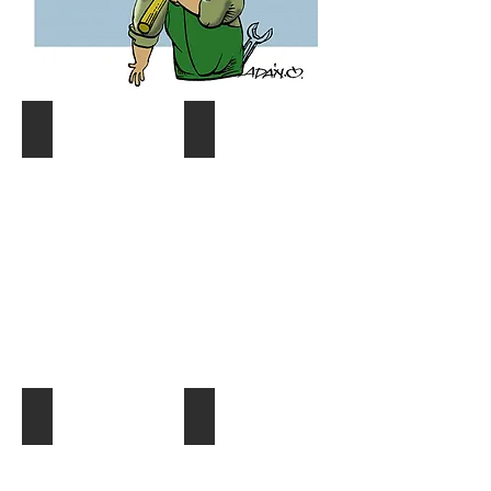
Coyuntura y distribución
Gráf. Semana/Nºdetective
Describe
Describe
tu
tu
imagen
imagen
¿Quien es quien?
El Dato al Día
Describe
Describe
tu
tu
imagen
imagen