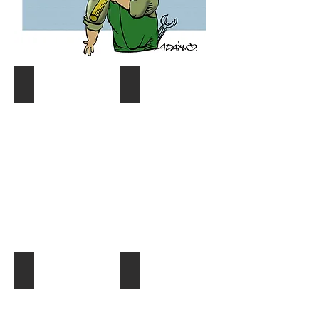
Coyuntura y distribución
Gráf. Semana/Nºdetective
Describe
Describe
tu
tu
imagen
imagen
¿Quien es quien?
El Dato al Día
Describe
Describe
tu
tu
imagen
imagen