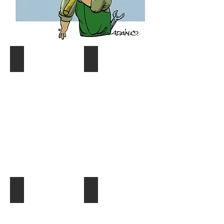
Coyuntura y distribución
Gráf. Semana/Nºdetective
Describe
Describe
tu
tu
imagen
imagen
¿Quien es quien?
El Dato al Día
Describe
Describe
tu
tu
imagen
imagen