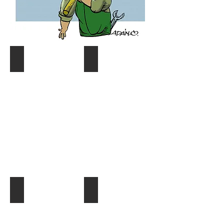
Coyuntura y distribución
Gráf. Semana/Nºdetective
Describe
Describe
tu
tu
imagen
imagen
¿Quien es quien?
El Dato al Día
Describe
Describe
tu
tu
imagen
imagen