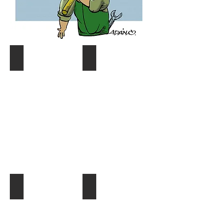
Coyuntura y distribución
Gráf. Semana/Nºdetective
Describe
Describe
tu
tu
imagen
imagen
¿Quien es quien?
El Dato al Día
Describe
Describe
tu
tu
imagen
imagen