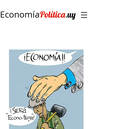
Economía
.
Política
uy