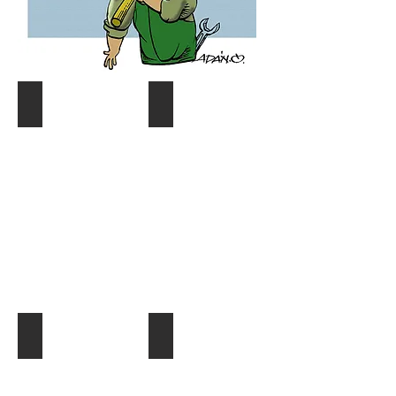
Coyuntura y distribución
Gráf. Semana/Nºdetective
Describe
Describe
tu
tu
imagen
imagen
¿Quien es quien?
El Dato al Día
Describe
Describe
tu
tu
imagen
imagen