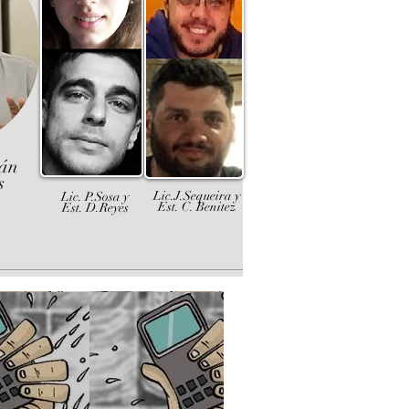
dán
s
Lic.J.Sequeira y
Lic. P.Sosa y
Est. C. Benitez
Est. D.Reyes