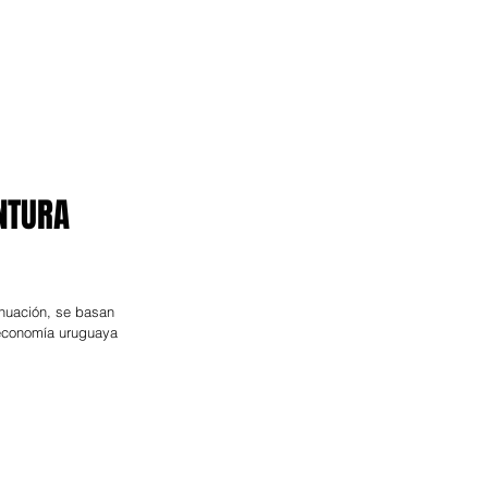
NTURA
inuación, se basan
 economía uruguaya