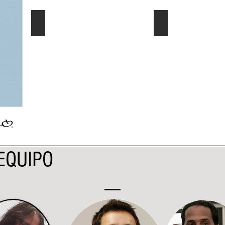
El Dato al Día
Ec. Género/Ec. E
Describe
Describe
tu
tu
imagen
imagen
EQUIPO