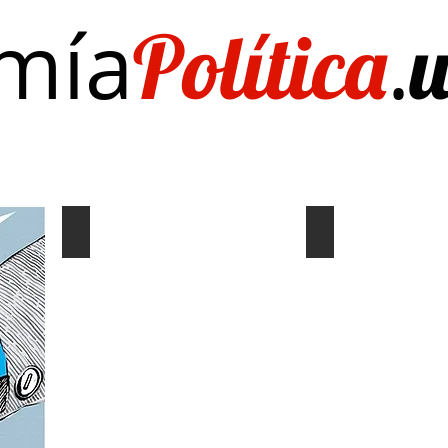
mía
.
Política
Investigación/publicaciones
Quién es Quién
EL Dato del Día
Coyuntura y distribución
Gráf. Semana/Nº
Describe
Describe
tu
tu
imagen
imagen