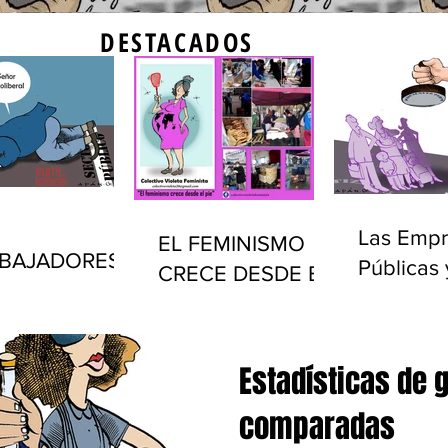
DESTACADOS
Las Empr
EL FEMINISMO
BAJADORES
Públicas 
CRECE DESDE EL
LICOS Y EL
privatiza
PIE
ADO EN
(1990-20
UGUAY
Estadísticas de 
comparadas