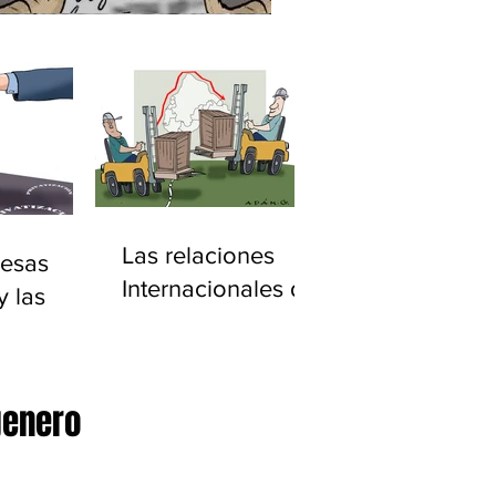
Las relaciones
esas
Internacionales de
y las
América Latina
ciones
20)
genero