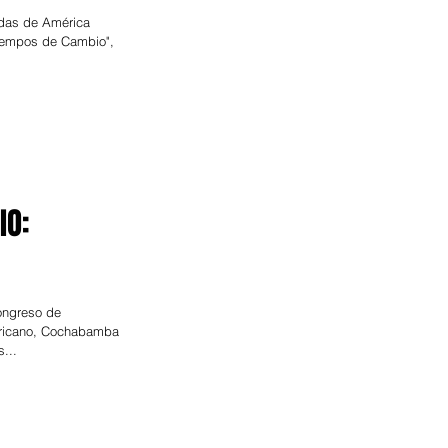
das de América
"Tiempos de Cambio",
IO:
Congreso de
ricano, Cochabamba
...