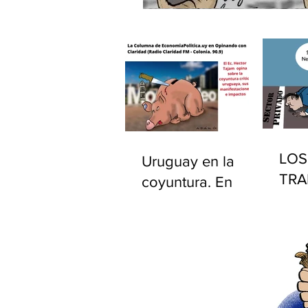
LOS
Uruguay en la
TRA
coyuntura. En
PÚB
"Opinando con
EST
Claridad" por
UR
Radio Claridad FM
90.9.