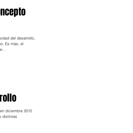
oncepto
idad del desarrollo,
o. Es más, el
e...
rollo
 en diciembre 2015
s distintas