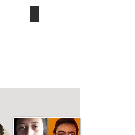
ducac.
Investigación/publicaciones
Describe
tu
imagen