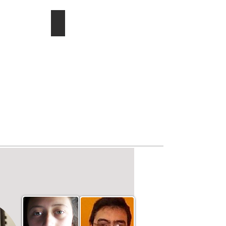
ducac.
Investigación/publicaciones
Describe
tu
imagen