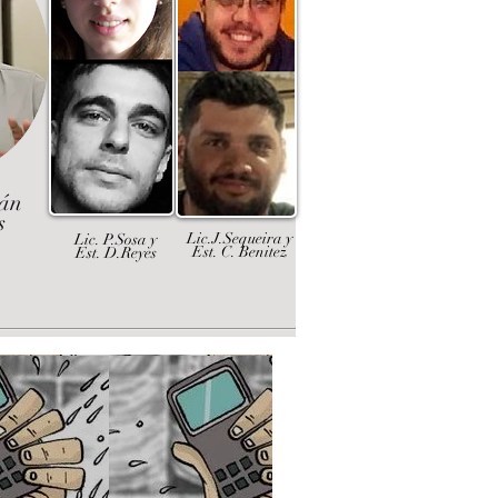
dán
s
Lic.J.Sequeira y
Lic. P.Sosa y
Est. C. Benitez
Est. D.Reyes