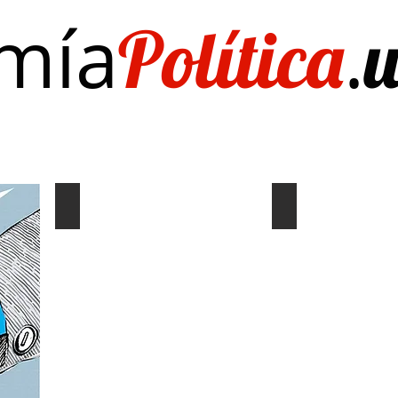
mía
.
Política
Investigación/publicaciones
Quién es Quién
EL Dato del Día
Coyuntura y distribución
Gráf. Semana/Nº
Describe
Describe
tu
tu
imagen
imagen