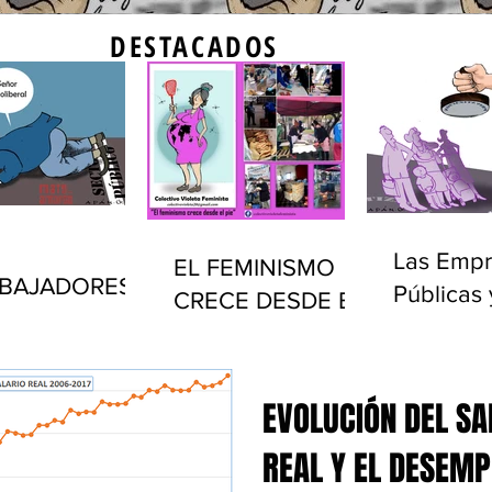
DESTACADOS
Las Empr
EL FEMINISMO
BAJADORES
Públicas 
CRECE DESDE EL
LICOS Y EL
privatiza
PIE
ADO EN
(1990-20
UGUAY
EVOLUCIÓN DEL SA
REAL Y EL DESEMP