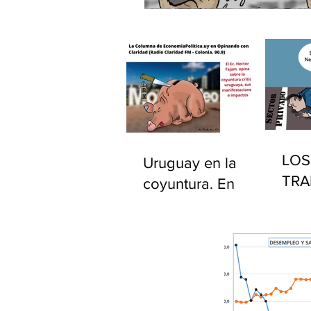
LOS
Uruguay en la
TRA
coyuntura. En
PÚB
"Opinando con
EST
Claridad" por
UR
Radio Claridad FM
90.9.