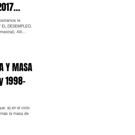
2017
stramos la
Y EL DESEMPLEO,
estral). Allí
A Y MASA
y 1998-
e: a) en el ciclo
 más la masa de