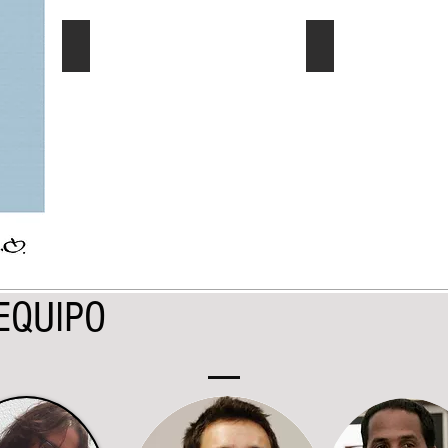
El Dato al Día
Ec. Género/Ec. E
Describe
Describe
tu
tu
imagen
imagen
EQUIPO