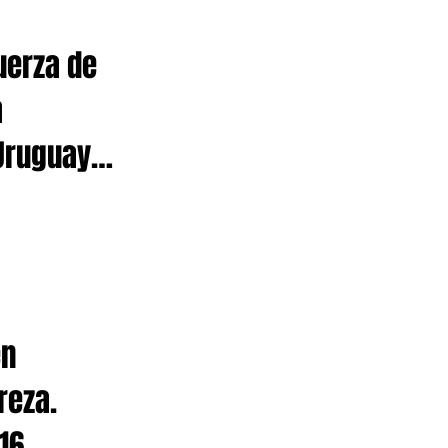
uerza de
a
Uruguay
en
reza.
16