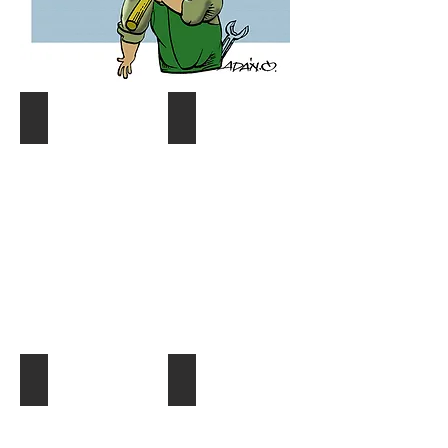
Coyuntura y distribución
Gráf. Semana/Nºdetective
Describe
Describe
tu
tu
imagen
imagen
¿Quien es quien?
El Dato al Día
Describe
Describe
tu
tu
imagen
imagen