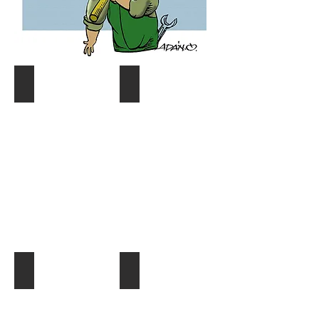
Coyuntura y distribución
Gráf. Semana/Nºdetective
Describe
Describe
tu
tu
imagen
imagen
¿Quien es quien?
El Dato al Día
Describe
Describe
tu
tu
imagen
imagen