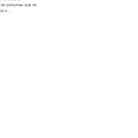
 de personas que se
ia o...
uy