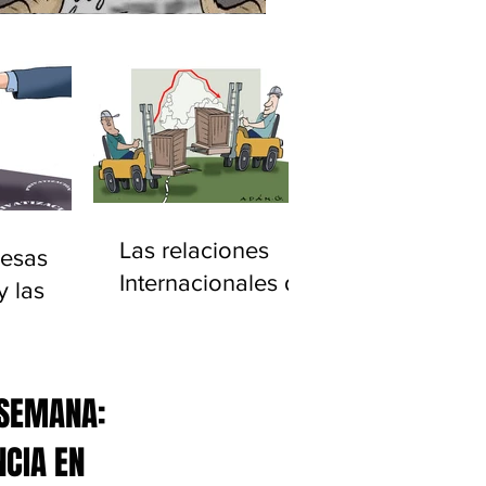
Las relaciones
esas
Internacionales de
y las
América Latina
ciones
20)
 SEMANA:
NCIA EN