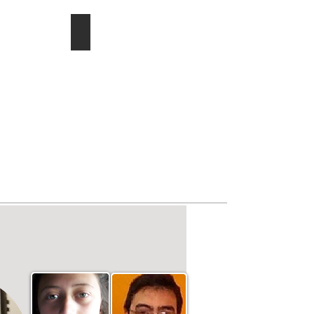
ducac.
Investigación/publicaciones
Describe
tu
imagen