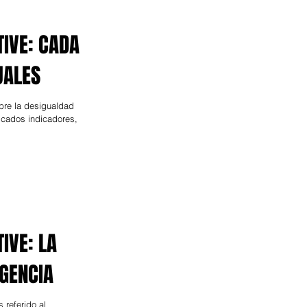
IVE: CADA
UALES
bre la desigualdad
ticados indicadores,
IVE: LA
IGENCIA