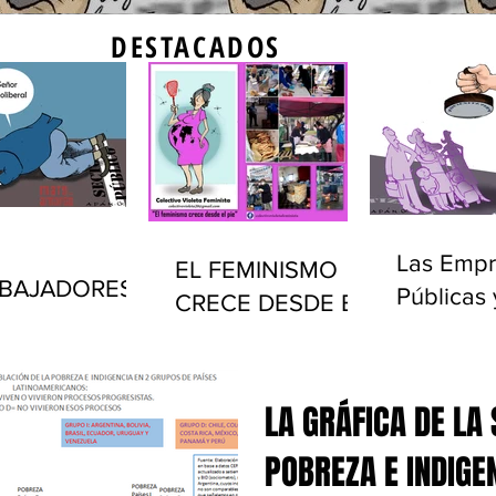
DESTACADOS
Las Empr
EL FEMINISMO
BAJADORES
Públicas 
CRECE DESDE EL
LICOS Y EL
privatiza
PIE
ADO EN
(1990-20
UGUAY
LA GRÁFICA DE LA
POBREZA E INDIGE