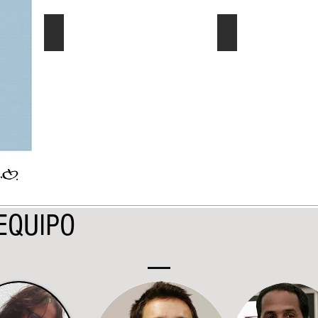
El Dato al Día
Ec. Género/Ec. E
Describe
Describe
tu
tu
imagen
imagen
EQUIPO