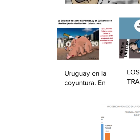
LOS
Uruguay en la
TRA
coyuntura. En
PÚB
"Opinando con
EST
Claridad" por
UR
Radio Claridad FM
90.9.