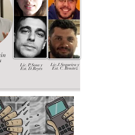
dán
s
Lic.J.Sequeira y
Lic. P.Sosa y
Est. C. Benitez
Est. D.Reyes