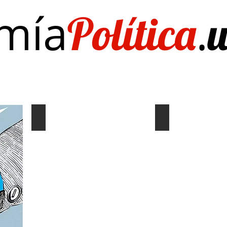
mía
.
Política
Investigación/publicaciones
Quién es Quién
EL Dato del Día
Coyuntura y distribución
Gráf. Semana/Nº
Describe
Describe
tu
tu
imagen
imagen