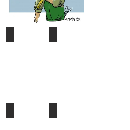
Coyuntura y distribución
Gráf. Semana/Nºdetective
Describe
Describe
tu
tu
imagen
imagen
¿Quien es quien?
El Dato al Día
Describe
Describe
tu
tu
imagen
imagen