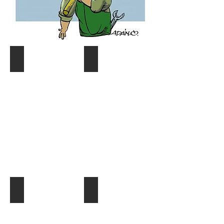
Coyuntura y distribución
Gráf. Semana/Nºdetective
Describe
Describe
tu
tu
imagen
imagen
¿Quien es quien?
El Dato al Día
Describe
Describe
tu
tu
imagen
imagen