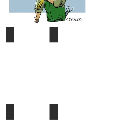
Coyuntura y distribución
Gráf. Semana/Nºdetective
Describe
Describe
tu
tu
imagen
imagen
¿Quien es quien?
El Dato al Día
Describe
Describe
tu
tu
imagen
imagen