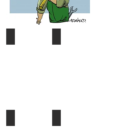
Coyuntura y distribución
Gráf. Semana/Nºdetective
Describe
Describe
tu
tu
imagen
imagen
¿Quien es quien?
El Dato al Día
Describe
Describe
tu
tu
imagen
imagen