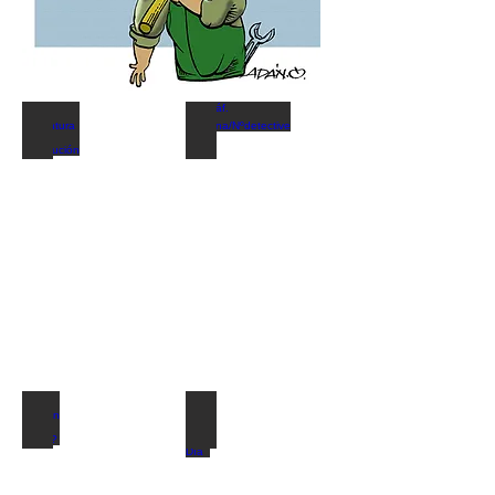
Coyuntura y distribución
Gráf. Semana/Nºdetective
Describe
Describe
tu
tu
imagen
imagen
¿Quien es quien?
El Dato al Día
Describe
Describe
tu
tu
imagen
imagen