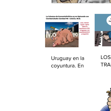
LOS
Uruguay en la
TRA
coyuntura. En
PÚB
"Opinando con
EST
Claridad" por
UR
Radio Claridad FM
90.9.