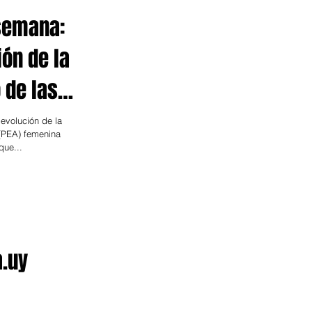
 semana:
ión de la
 de las
uay
evolución de la
(PEA) femenina
que...
a.uy