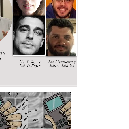
dán
s
Lic.J.Sequeira y
Lic. P.Sosa y
Est. C. Benitez
Est. D.Reyes