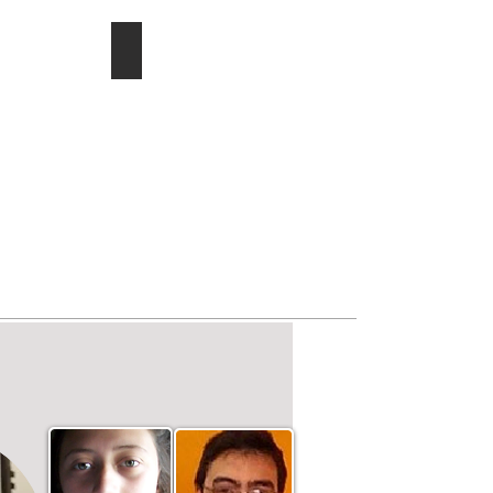
ducac.
Investigación/publicaciones
Describe
tu
imagen