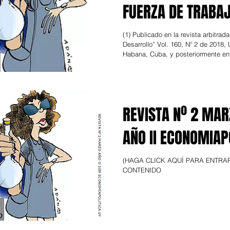
FUERZA DE TRABAJ
MUJER: UNA VISIÓ
(1) Publicado en la revista arbitra
Desarrollo” Vol. 160, Nº 2 de 2018,
LA ECONOMÍA POL
Habana, Cuba, y posteriormente en.
REVISTA Nº 2 MAR
AÑO II ECONOMIAP
(HAGA CLICK AQUÍ PARA ENTRAR
CONTENIDO