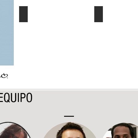
El Dato al Día
Ec. Género/Ec. E
Describe
Describe
tu
tu
imagen
imagen
EQUIPO