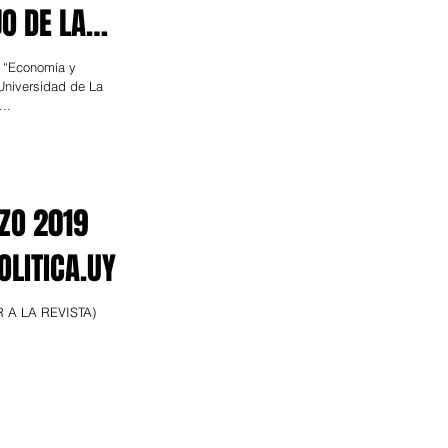
O DE LA
N DESDE
da “Economía y
 Universidad de La
..
ZO 2019
OLITICA.UY
 A LA REVISTA)