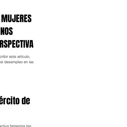
S MUJERES
UNOS
RSPECTIVA
ibir este artículo,
 el desempleo en las
ército de
ctiva femenina (en