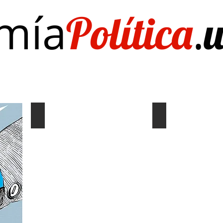
mía
.
Política
Investigación/publicaciones
Quién es Quién
EL Dato del Día
Coyuntura y distribución
Gráf. Semana/Nº
Describe
Describe
tu
tu
imagen
imagen