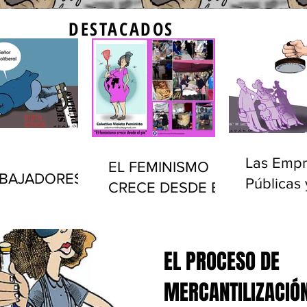
DESTACADOS
Las Empr
EL FEMINISMO
BAJADORES
Públicas 
CRECE DESDE EL
LICOS Y EL
privatiza
PIE
ADO EN
(1990-20
UGUAY
EL PROCESO DE
MERCANTILIZACIÓN